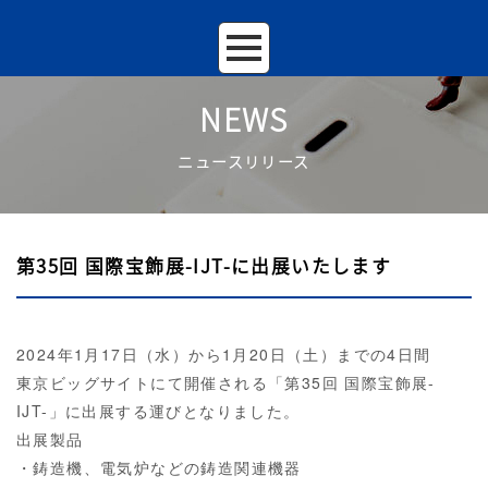
NEWS
ニュースリリース
第35回 国際宝飾展-IJT-に出展いたします
2024
年
1
月
17
日（水）から
1
月
20
日（土）までの
4
日間
東京ビッグサイトにて開催される「第
35
回 国際宝飾展
-
IJT-
」に出展する運びとなりました。
出展製品
・鋳造機、電気炉などの鋳造関連機器