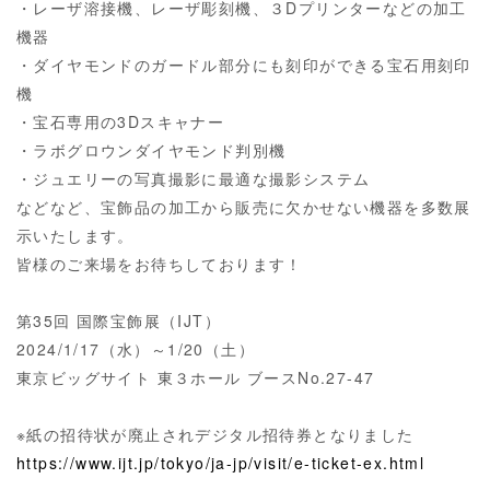
・レーザ溶接機、レーザ彫刻機、３
D
プリンターなどの加工
機器
・ダイヤモンドのガードル部分にも刻印ができる宝石用刻印
機
・宝石専用の
3D
スキャナー
・ラボグロウンダイヤモンド判別機
・ジュエリーの写真撮影に最適な撮影システム
などなど、宝飾品の加工から販売に欠かせない機器を多数展
示いたします。
皆様のご来場をお待ちしております！
第
35
回 国際宝飾展（
IJT
）
2024/1/17
（水）～
1/20
（土）
東京ビッグサイト 東３ホール ブース
No.27-47
※紙の招待状が廃止されデジタル招待券となりました
https://www.ijt.jp/tokyo/ja-jp/visit/e-ticket-ex.html